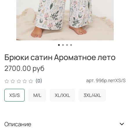
Брюки сатин Ароматное лето
2700.00 руб
арт.
99бр летXS/S
(0)
XS/S
M/L
XL/XXL
3XL/4XL
Описание