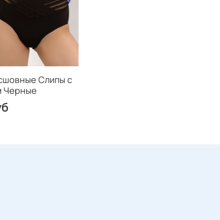
сшовные Слипы с
м Черные
уб