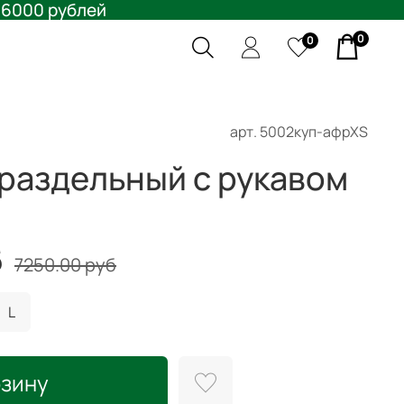
 6000 рублей
0
0
арт.
5002куп-афрXS
 раздельный с рукавом
б
7250.00 руб
L
рзину