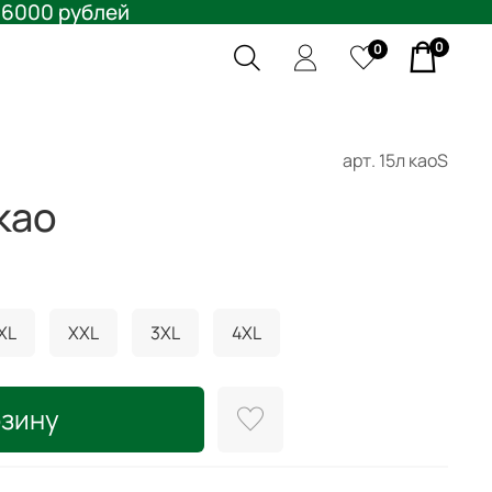
 6000 рублей
0
0
арт.
15л каоS
као
XL
XXL
3XL
4XL
рзину