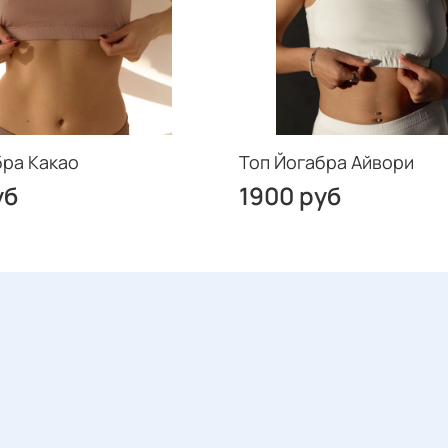
бра Какао
Топ Йогабра Айвори
уб
1900 руб