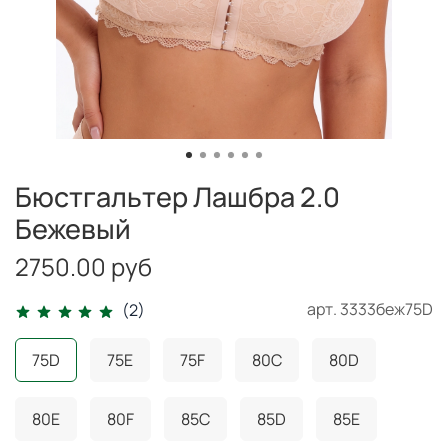
Бюстгальтер Лашбра 2.0
Бежевый
2750.00 руб
арт.
3333беж75D
(2)
75D
75E
75F
80C
80D
80E
80F
85C
85D
85E