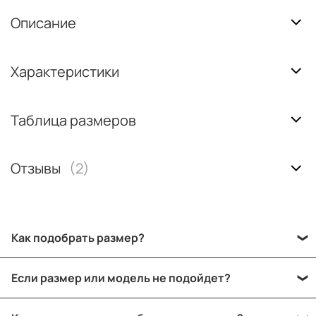
Описание
Характеристики
Таблица размеров
Отзывы
(2)
Как подобрать размер?
Для индивидуального подбора размера белья
Если размер или модель не подойдет?
свяжитесь с нами в любом удобном для Вас
мессенджере или по телефону
+7 991 513 43 41
, и мы с
Если Вам не подошел размер или модель белья, в