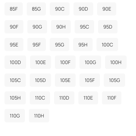
85F
85G
90C
90D
90E
90F
90G
90H
95C
95D
95E
95F
95G
95H
100C
100D
100E
100F
100G
100H
105C
105D
105E
105F
105G
105H
110C
110D
110E
110F
110G
110H