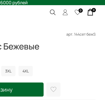
 6000 рублей
0
0
арт.
144сет бежS
с Бежевые
3XL
4XL
рзину