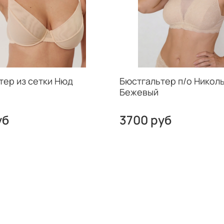
тер из сетки Нюд
Бюстгальтер п/о Николь
Бежевый
уб
3700 руб