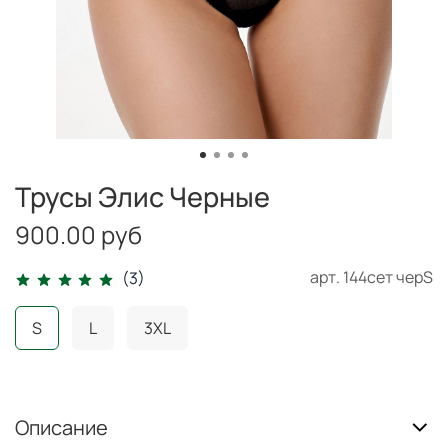
Трусы Элис Черные
900.00 руб
арт.
144сет черS
(3)
S
L
3XL
Описание