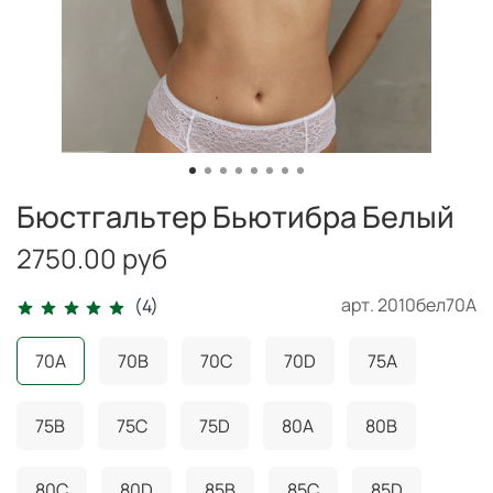
Бюстгальтер Бьютибра Белый
2750.00 руб
арт.
2010бел70А
(4)
70A
70B
70C
70D
75A
75B
75C
75D
80A
80B
80C
80D
85B
85C
85D