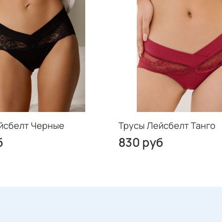
йсбелт Черные
Трусы Лейсбелт Танго
б
830 руб