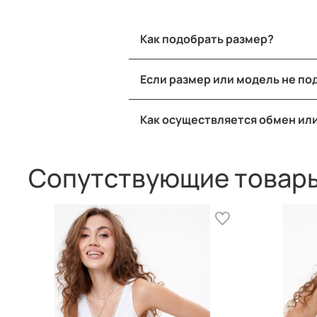
Как подобрать размер?
Для индивидуального подбора р
Если размер или модель не п
991 513 43 41
, и мы с радостью 
Если Вам не подошел размер или 
Так же ответим на все ваши вопр
Как осуществляется обмен ил
возможен обмен или возврат бюс
правом углу!
При обмене изделий мы помогае
любое удобное отделение трансп
Сопутствующие товар
на обмен или оформляем возвра
При обмене транспортные расходы