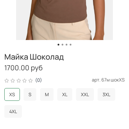
Майка Шоколад
1700.00 руб
арт.
67м шокXS
(0)
XS
S
M
XL
XXL
3XL
4XL