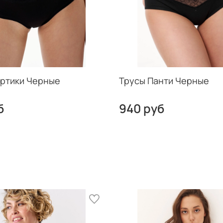
ртики Черные
Трусы Панти Черные
б
940 руб