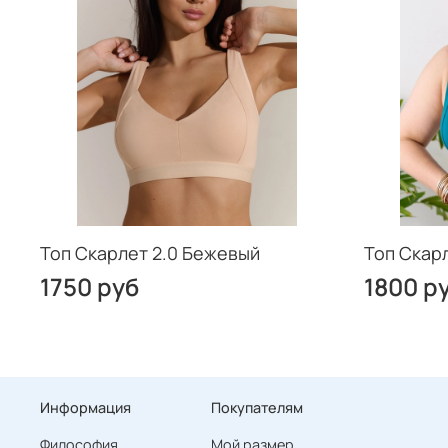
Топ Скарлет 2.0 Бежевый
Топ Скар
1750 руб
1800 р
Информация
Покупателям
Философия
Мой размер