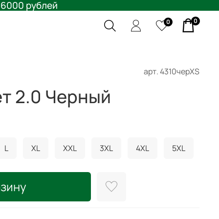
 6000 рублей
0
0
арт.
4310черXS
т 2.0 Черный
L
XL
XXL
3XL
4XL
5XL
рзину