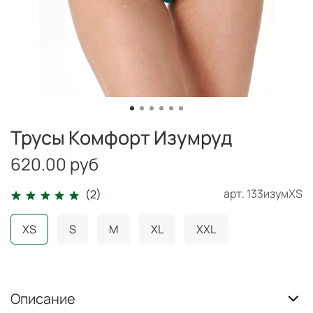
Трусы Комфорт Изумруд
620.00 руб
арт.
133изумXS
(2)
XS
S
M
XL
XXL
Описание