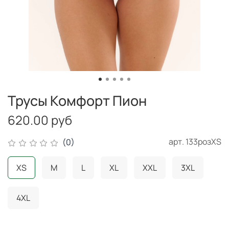
Трусы Комфорт Пион
620.00 руб
арт.
133розXS
(0)
XS
M
L
XL
XXL
3XL
4XL